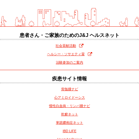
患者さん・ご家族のための
J&J ヘルスネット
社会貢献活動
ヘルシー・ソサエティ賞
治験参加のご案内
疾患サイト情報
骨髄腫ナビ
心アミロイドーシス
慢性白血病・リンパ腫ナビ
乾癬ネット
掌蹠膿疱症ネット
IBD LIFE